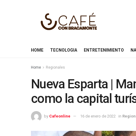
HOME
TECNOLOGIA
ENTRETENIMIENTO
NA
Home
Regionales
Nueva Esparta | Man
como la capital tur
by
Cafeonline
16 de enero de 2022
in
Region