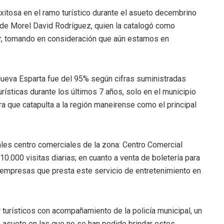
xitosa en el ramo turístico durante el asueto decembrino
calde Morel David Rodríguez, quien la catalogó como
lar, tomando en consideración que aún estamos en
Nueva Esparta fue del 95% según cifras suministradas
urísticas durante los últimos 7 años, solo en el municipio
a que catapulta a la región maneirense como el principal
pales centro comerciales de la zona: Centro Comercial
0.000 visitas diarias; en cuanto a venta de boletería para
 empresas que presta este servicio de entretenimiento en
 turísticos con acompañamiento de la policía municipal, un
asueto en las que no se han podido brindar estos