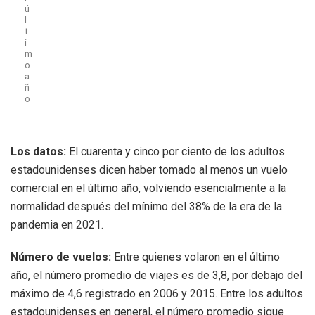
ú
l
t
i
m
o
a
ñ
o
Los datos:
El cuarenta y cinco por ciento de los adultos
estadounidenses dicen haber tomado al menos un vuelo
comercial en el último año, volviendo esencialmente a la
normalidad después del mínimo del 38% de la era de la
pandemia en 2021.
Número de vuelos:
Entre quienes volaron en el último
año, el número promedio de viajes es de 3,8, por debajo del
máximo de 4,6 registrado en 2006 y 2015. Entre los adultos
estadounidenses en general, el número promedio sigue