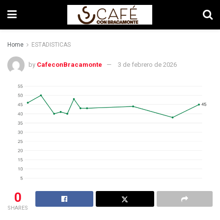
Home
ESTADISTICAS
by
CafeconBracamonte
3 de febrero de 2026
0
SHARES