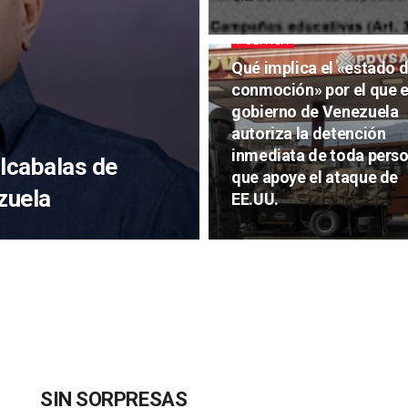
POLITICA
Qué implica el «estado 
conmoción» por el que e
gobierno de Venezuela
autoriza la detención
inmediata de toda pers
alcabalas de
que apoye el ataque de
zuela
EE.UU.
SIN SORPRESAS