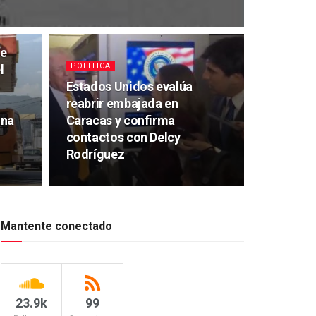
de
POLITICA
l
Estados Unidos evalúa
reabrir embajada en
ona
Caracas y confirma
contactos con Delcy
Rodríguez
Mantente conectado
23.9k
99