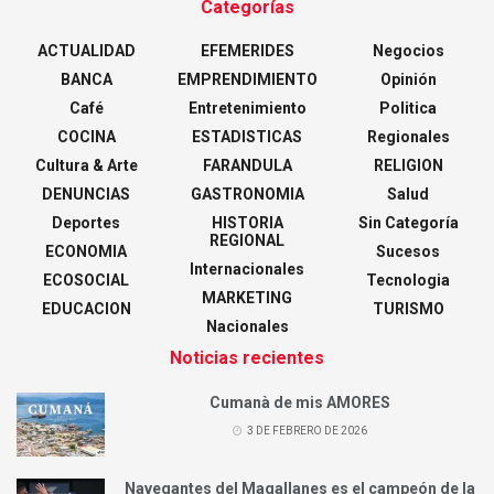
Categorías
ACTUALIDAD
EFEMERIDES
Negocios
BANCA
EMPRENDIMIENTO
Opinión
Café
Entretenimiento
Politica
COCINA
ESTADISTICAS
Regionales
Cultura & Arte
FARANDULA
RELIGION
DENUNCIAS
GASTRONOMIA
Salud
Deportes
HISTORIA
Sin Categoría
REGIONAL
ECONOMIA
Sucesos
Internacionales
ECOSOCIAL
Tecnologia
MARKETING
EDUCACION
TURISMO
Nacionales
Noticias recientes
Cumanà de mis AMORES
3 DE FEBRERO DE 2026
Navegantes del Magallanes es el campeón de la