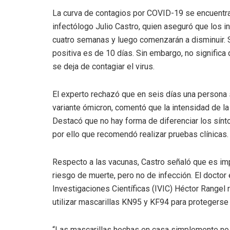
La curva de contagios por COVID-19 se encuentra 
infectólogo Julio Castro, quien aseguró que los 
cuatro semanas y luego comenzarán a disminuir. 
positiva es de 10 días. Sin embargo, no significa
se deja de contagiar el virus.
El experto rechazó que en seis días una persona s
variante ómicron, comentó que la intensidad de l
Destacó que no hay forma de diferenciar los sín
por ello que recomendó realizar pruebas clínicas.
Respecto a las vacunas, Castro señaló que es imp
riesgo de muerte, pero no de infección. El doctor 
Investigaciones Científicas (IVIC) Héctor Rangel 
utilizar mascarillas KN95 y KF94 para protegerse
“Las mascarillas hechas en casa simplemente no 