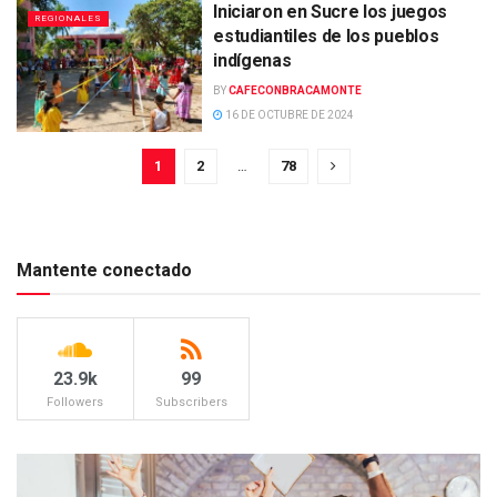
Iniciaron en Sucre los juegos
REGIONALES
estudiantiles de los pueblos
indígenas
BY
CAFECONBRACAMONTE
16 DE OCTUBRE DE 2024
1
2
…
78
Mantente conectado
23.9k
99
Followers
Subscribers