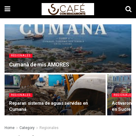
REGIONALES
Cumanà de mis AMORES
REGIONALES
REGIONALES
Reparan sistema de aguas servidas en
Activaron d
Cumaná
en Sucre
Home
Category
Regionales