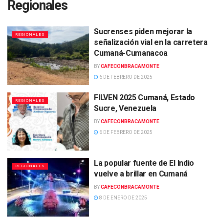
Regionales
Sucrenses piden mejorar la
REGIONALES
señalización vial en la carretera
Cumaná-Cumanacoa
BY
CAFECONBRACAMONTE
6 DE FEBRERO DE 2025
FILVEN 2025 Cumaná, Estado
REGIONALES
Sucre, Venezuela
BY
CAFECONBRACAMONTE
6 DE FEBRERO DE 2025
La popular fuente de El Indio
REGIONALES
vuelve a brillar en Cumaná
BY
CAFECONBRACAMONTE
8 DE ENERO DE 2025