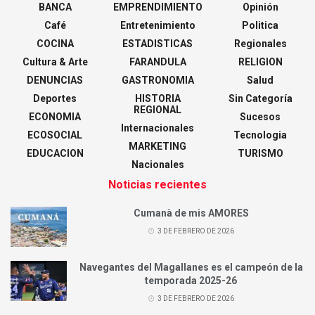
BANCA
EMPRENDIMIENTO
Opinión
Café
Entretenimiento
Politica
COCINA
ESTADISTICAS
Regionales
Cultura & Arte
FARANDULA
RELIGION
DENUNCIAS
GASTRONOMIA
Salud
Deportes
HISTORIA
Sin Categoría
REGIONAL
ECONOMIA
Sucesos
Internacionales
ECOSOCIAL
Tecnologia
MARKETING
EDUCACION
TURISMO
Nacionales
Noticias recientes
Cumanà de mis AMORES
3 DE FEBRERO DE 2026
Navegantes del Magallanes es el campeón de la
temporada 2025-26
3 DE FEBRERO DE 2026