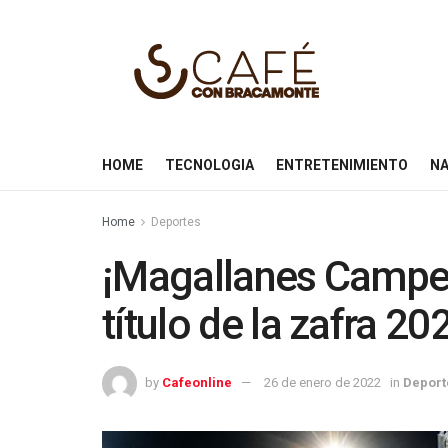
HOME
TECNOLOGIA
ENTRETENIMIENTO
NA
Home
Deportes
¡Magallanes Campeó
título de la zafra 2
by
Cafeonline
26 de enero de 2022
in
Deport