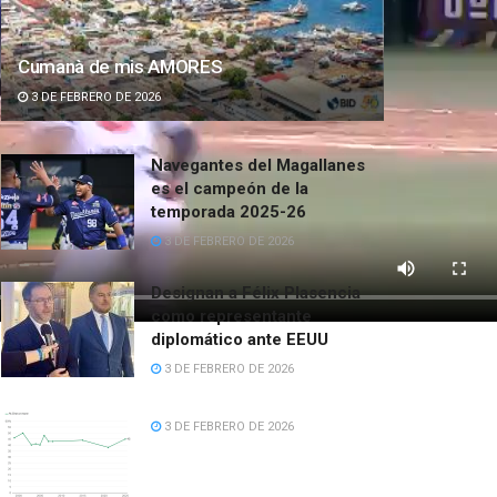
Cumanà de mis AMORES
3 DE FEBRERO DE 2026
Navegantes del Magallanes
es el campeón de la
temporada 2025-26
3 DE FEBRERO DE 2026
Designan a Félix Plasencia
como representante
diplomático ante EEUU
3 DE FEBRERO DE 2026
3 DE FEBRERO DE 2026