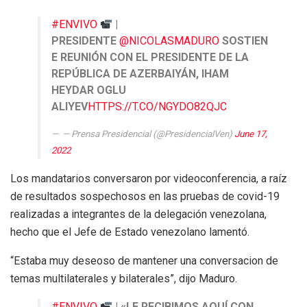
#ENVIVO
|
PRESIDENTE
@NICOLASMADURO
SOSTIEN
E REUNIÓN CON EL PRESIDENTE DE LA
REPÚBLICA DE AZERBAIYÁN, IHAM
HEYDAR OGLU
ALIYEV
HTTPS://T.CO/NGYDO82QJC
— Prensa Presidencial (@PresidencialVen)
June 17,
2022
Los mandatarios conversaron por videoconferencia, a raíz
de resultados sospechosos en las pruebas de covid-19
realizadas a integrantes de la delegación venezolana,
hecho que el Jefe de Estado venezolano lamentó.
“Estaba muy deseoso de mantener una conversacion de
temas multilaterales y bilaterales”, dijo Maduro.
#ENVIVO
| «LE RECIBIMOS AQUÍ CON