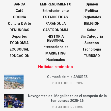
BANCA
EMPRENDIMIENTO
Opinión
Café
Entretenimiento
Politica
COCINA
ESTADISTICAS
Regionales
Cultura & Arte
FARANDULA
RELIGION
DENUNCIAS
GASTRONOMIA
Salud
Deportes
HISTORIA
Sin Categoría
REGIONAL
ECONOMIA
Sucesos
Internacionales
ECOSOCIAL
Tecnologia
MARKETING
EDUCACION
TURISMO
Nacionales
Noticias recientes
Cumanà de mis AMORES
3 DE FEBRERO DE 2026
Navegantes del Magallanes es el campeón de la
temporada 2025-26
3 DE FEBRERO DE 2026