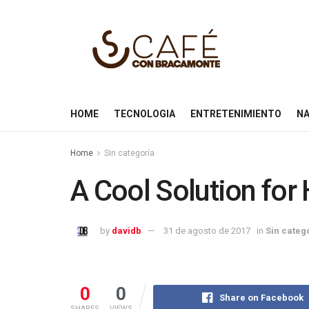
HOME
TECNOLOGIA
ENTRETENIMIENTO
NA
Home
Sin categoría
A Cool Solution fo
by
davidb
31 de agosto de 2017
in
Sin categ
0
0
Share on Facebook
SHARES
VIEWS