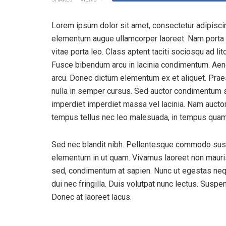
Lorem ipsum dolor sit amet, consectetur adipiscin
elementum augue ullamcorper laoreet. Nam porta le
vitae porta leo. Class aptent taciti sociosqu ad l
Fusce bibendum arcu in lacinia condimentum. Aene
arcu. Donec dictum elementum ex et aliquet. Praese
nulla in semper cursus. Sed auctor condimentum s
imperdiet imperdiet massa vel lacinia. Nam auctor o
tempus tellus nec leo malesuada, in tempus quam
Sed nec blandit nibh. Pellentesque commodo susc
elementum in ut quam. Vivamus laoreet non mauris
sed, condimentum at sapien. Nunc ut egestas ne
dui nec fringilla. Duis volutpat nunc lectus. Sus
Donec at laoreet lacus.