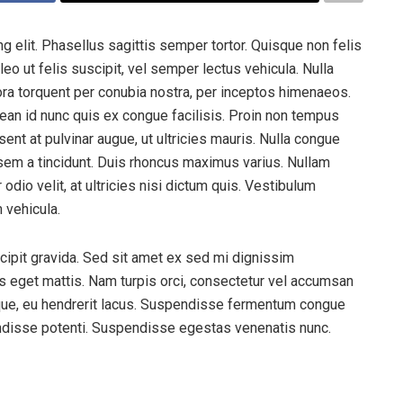
g elit. Phasellus sagittis semper tortor. Quisque non felis
o ut felis suscipit, vel semper lectus vehicula. Nulla
itora torquent per conubia nostra, per inceptos himenaeos.
an id nunc quis ex congue facilisis. Proin non tempus
nt at pulvinar augue, ut ultricies mauris. Nulla congue
em a tincidunt. Duis rhoncus maximus varius. Nullam
dio velit, at ultricies nisi dictum quis. Vestibulum
 vehicula.
ipit gravida. Sed sit amet ex sed mi dignissim
 eget mattis. Nam turpis orci, consectetur vel accumsan
que, eu hendrerit lacus. Suspendisse fermentum congue
pendisse potenti. Suspendisse egestas venenatis nunc.